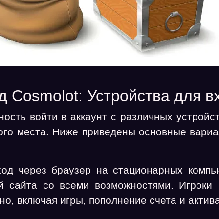
д Cosmolot: Устройства для в
ость войти в аккаунт с различных устройст
бого места. Ниже приведены основные вариа
од через браузер на стационарных компью
ей сайта со всеми возможностями. Игроки
но, включая игры, пополнение счета и актив