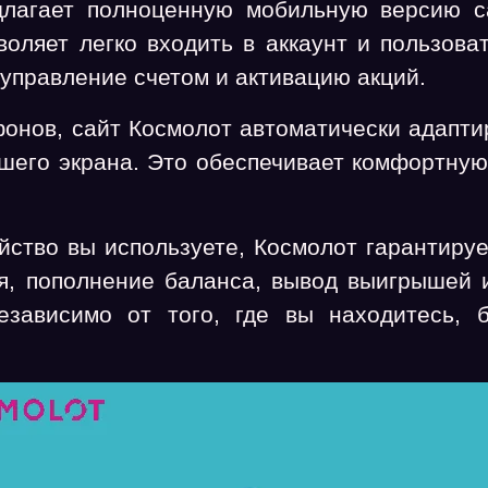
лагает полноценную мобильную версию са
оляет легко входить в аккаунт и пользова
, управление счетом и активацию акций.
фонов, сайт Космолот автоматически адапти
его экрана. Это обеспечивает комфортную 
ойство вы используете, Космолот гарантиру
ия, пополнение баланса, вывод выигрышей и
езависимо от того, где вы находитесь, 