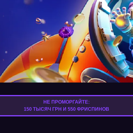
НЕ ПРОМОРГАЙТЕ:
150 ТЫСЯЧ ГРН И 550 ФРИСПИНОВ