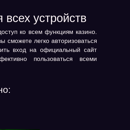
 всех устройств
доступ ко всем функциям казино.
вы сможете легко авторизоваться
нить вход на официальный сайт
ективно пользоваться всеми
но: