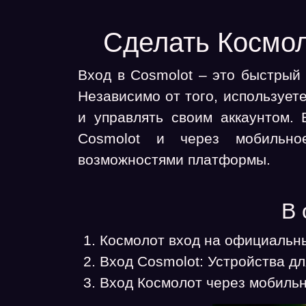
Сделать Космол
Вход в Cosmolot – это быстрый 
Независимо от того, использует
и управлять своим аккаунтом.
Cosmolot и через мобильно
возможностями платформы.
В 
Космолот вход на официальн
Вход Cosmolot: Устройства дл
Вход Космолот через мобиль