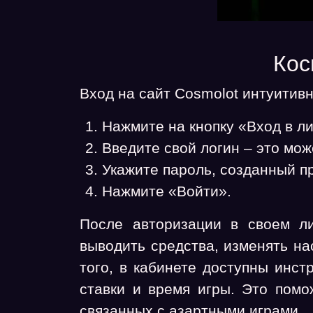
Кос
Вход на сайт Cosmolot интуитивн
Нажмите на кнопку «Вход в ли
Введите свой логин – это мож
Укажите пароль, созданный п
Нажмите «Войти».
После авторизации в своем ли
выводить средства, изменять на
того, в кабинете доступны инст
ставки и время игры. Это помо
связанных с азартными играми.