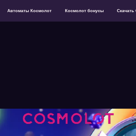
Автоматы Космолот
Космолот бонусы
Скачать