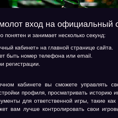
молот вход на официальный 
о понятен и занимает несколько секунд:
чный кабинет» на главной странице сайта.
ет быть номер телефона или email.
ри регистрации.
чном кабинете вы сможете управлять сво
стройки профиля, просматривать историю и
рументы для ответственной игры, такие как
жет вам лучше контролировать свои игров