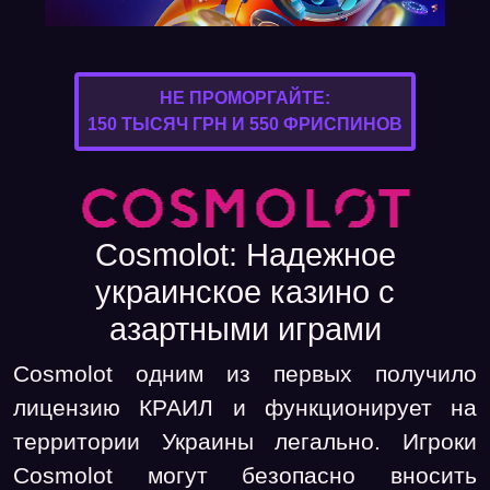
НЕ ПРОМОРГАЙТЕ:
150 ТЫСЯЧ ГРН И 550 ФРИСПИНОВ
Cosmolot: Надежное
украинское казино с
азартными играми
Cosmolot одним из первых получило
лицензию КРАИЛ и функционирует на
территории Украины легально. Игроки
Cosmolot могут безопасно вносить