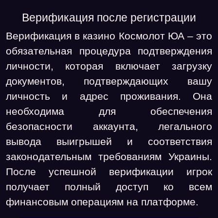
Верификация после регистрации
Верификация в казино Космолот ЮА – это
обязательная процедура подтверждения
личности, которая включает загрузку
документов, подтверждающих вашу
личность и адрес проживания. Она
необходима для обеспечения
безопасности аккаунта, легального
вывода выигрышей и соответствия
законодательным требованиям Украины.
После успешной верификации игрок
получает полный доступ ко всем
финансовым операциям на платформе.