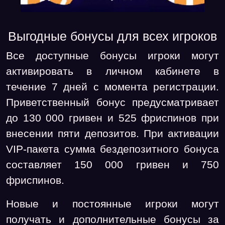
Выгодные бонусы для всех игроков
Все доступные бонусы игроки могут
активировать в личном кабинете в
течение 7 дней с момента регистрации.
Приветственный бонус предусматривает
до 130 000 гривен и 525 фриспинов при
внесении пяти депозитов. При активации
VIP-пакета сумма бездепозитного бонуса
составляет 150 000 гривен и 750
фриспинов.
Новые и постоянные игроки могут
получать и дополнительные бонусы за