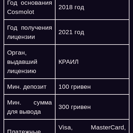
Год основания
2018 год
Cosmolot
Год получения
2021 год
лицензии
Орган,
выдавший
КРАИЛ
лицензию
Мин. депозит
100 гривен
Мин. сумма
300 гривен
для вывода
Visa, MasterCard,
Платежные