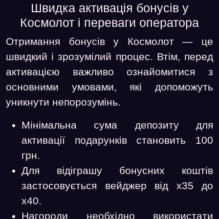
Швидка активація бонусів у
Космолот і переваги оператора
Отримання бонусів у Космолот — це
швидкий і зрозумілий процес. Втім, перед
активацією важливо ознайомитися з
основними умовами, які допоможуть
уникнути непорозумінь.
Мінімальна сума депозиту для
активації подарунків становить 100
грн.
Для відіграшу бонусних коштів
застосовується вейджер від x35 до
x40.
Нагороди необхідно використати