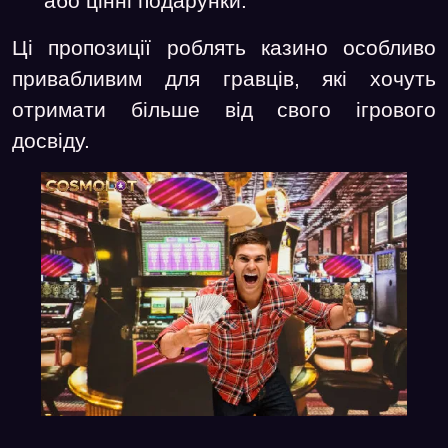
або цінні подарунки.
Ці пропозиції роблять казино особливо
привабливим для гравців, які хочуть
отримати більше від свого ігрового
досвіду.