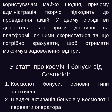
користувачам майже щодня, причому
адміністрація творчо підходить до
проведення акцій. У цьому огляді ви
дізнаєтеся, які призи доступні на
платформі, як ними скористатися та що
потрібно врахувати, щоб отримати
максимум задоволення від гри.
У статті про космічні бонуси від
Cosmolot:
Космолот бонуси: основні типи
заохочень
Швидка активація бонусів у Космолот і
переваги оператора