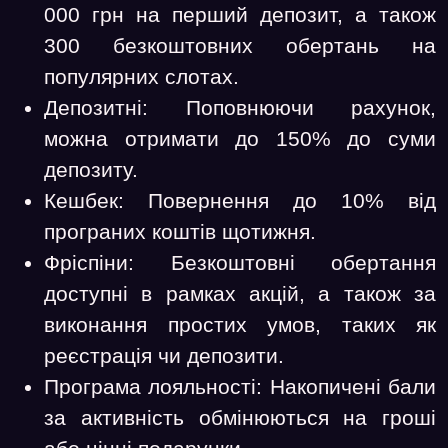
000 грн на перший депозит, а також
300 безкоштовних обертань на
популярних слотах.
Депозитні:
Поповнюючи рахунок,
можна отримати до 150% до суми
депозиту.
Кешбек:
Повернення до 10% від
програних коштів щотижня.
Фріспіни:
Безкоштовні обертання
доступні в рамках акцій, а також за
виконання простих умов, таких як
реєстрація чи депозити.
Програма лояльності:
Накопичені бали
за активність обмінюються на гроші